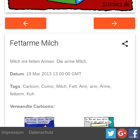
arrow_back
arrow_forward
Fettarme Milch
share
Milch mit fetten Armen. Die arme Milch.
Datum
: 19 Mar 2013 13:00:00 GMT
Tags
: Cartoon, Comic, Milch, Fett, Arm, arm, Arme,
fettarm, Kuh
Verwandte Cartoons:
Impressum
Datenschutz