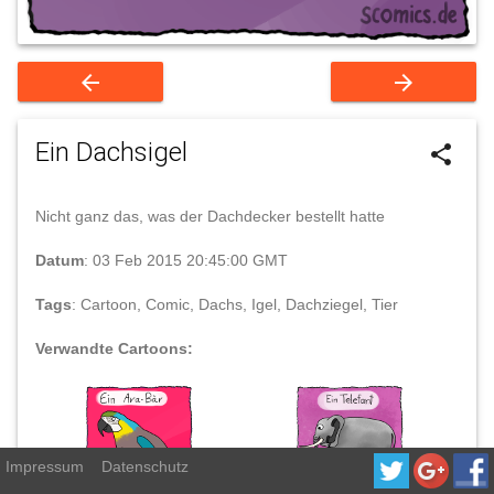
arrow_back
arrow_forward
Ein Dachsigel
share
Nicht ganz das, was der Dachdecker bestellt hatte
Datum
: 03 Feb 2015 20:45:00 GMT
Tags
: Cartoon, Comic, Dachs, Igel, Dachziegel, Tier
Verwandte Cartoons:
Impressum
Datenschutz