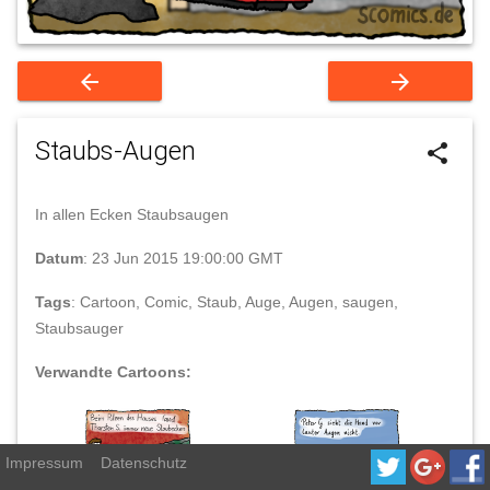
arrow_back
arrow_forward
Staubs-Augen
share
In allen Ecken Staubsaugen
Datum
: 23 Jun 2015 19:00:00 GMT
Tags
: Cartoon, Comic, Staub, Auge, Augen, saugen,
Staubsauger
Verwandte Cartoons:
Impressum
Datenschutz